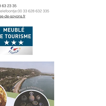
8 63 23 35
telefoontje:
00 33 628 632 335
e-de-soyons.fr