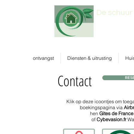
De schuur
ontvangst
Diensten & uitrusting
Hui
Contact
RES
Klik op deze icoontjes om toega
boekingspagina via
Air
hen
Gites de Franc
of
Cybevasion.fr
Wa