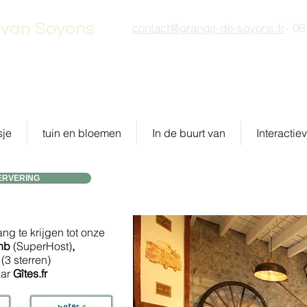
 van Soyons
contact@grange-de-soyons.fr
- 06
sje
tuin en bloemen
In de buurt van
Interactie
ERVERING
ng te krijgen tot onze
bnb
(SuperHost)
,
e
(3 sterren)
ar
Gîtes.fr